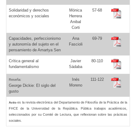
Solidaridad y derechos
Mónica
57-68
económicos y sociales
Herrera
Anibal
Corti
Capacidades, perfeccionismo
Ana
69-79
y autonomía del sujeto en el
Fascioli
pensamiento de Amartya Sen
Crítica general al
Javier
80-110
fundamentalismo
Sádaba
Inés
111-122
Reseña:
Moreno
George Dickie: El siglo del
gusto
es la revista electrónica del Departamento de Filosofía de la Práctica de la
Actio
FHCE de la Universidad de la República. Pública trabajos académicos,
seleccionados por su Comité de Lectura, que reflexionan sobre las prácticas
sociales.